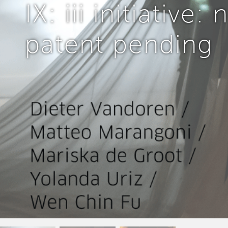
IX: iii initiative: 
patent pending