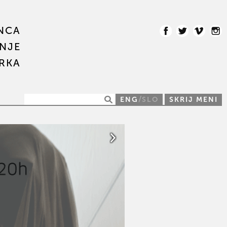
NCA
NJE
IRKA
/
ENG
SLO
SKRIJ MENI