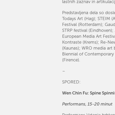
lastnih zaznav in artikulac
Predstavljena dela so dosle
Todays Art (Hag); STEIM 
Festival (Rotterdam); Ga
STRP festival (Eindhoven); 
European Media Art Festiva
Kontraste (Krems); Re-Ne
(Kaunas); WRO media art b
Biennial of Contemporary 
(Firence).
–
SPORED:
Wen Chin Fu: Spine Spinni
Performans, 15-20 minut
Performans Vrtenje hrbteni