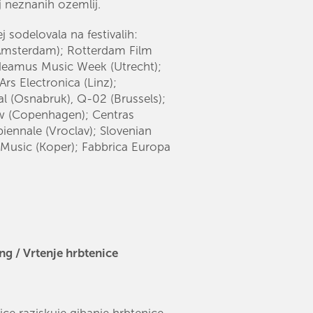
ij neznanih ozemlij.
j sodelovala na festivalih:
(Amsterdam); Rotterdam Film
udeamus Music Week (Utrecht);
Ars Electronica (Linz);
l (Osnabruk), Q-02 (Brussels);
w (Copenhagen); Centras
iennale (Vroclav); Slovenian
Music (Koper); Fabbrica Europa
ng / Vrtenje hrbtenice
ce raziskuje gibanje hrbtenice