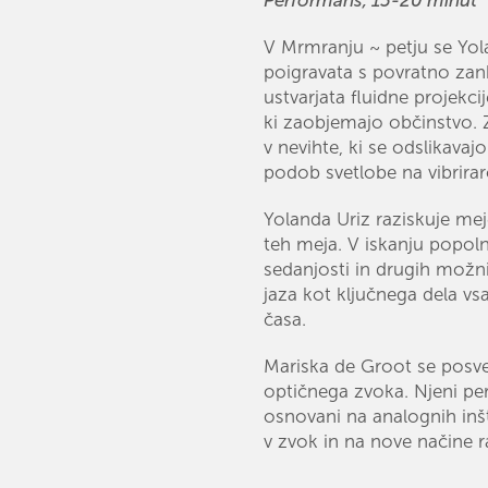
V Mrmranju ~ petju se Yol
poigravata s povratno zan
ustvarjata fluidne projekci
ki zaobjemajo občinstvo. 
v nevihte, ki se odslikavaj
podob svetlobe na vibrirar
Yolanda Uriz raziskuje me
teh meja. V iskanju popol
sedanjosti in drugih možni
jaza kot ključnega dela v
časa.
Mariska de Groot se posv
optičnega zvoka. Njeni per
osnovani na analognih inšt
v zvok in na nove načine r