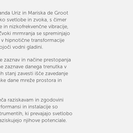
anda Uriz in Mariska de Groot
ko svetlobe in zvoka, s čimer
je in nizkofrekvenčne vibracije,
Zvoki mrmranja se spreminjajo
o v hipnotične transformacije
ojoči vodni gladini.
je zaznav in načine prestopanja
ne zaznave danega trenutka v
h stanj zavesti išče zavedanje
sake dane mreže prostora in
eča raziskavam in zgodovini
formansi in instalacije so
rumentih, ki prevajajo svetlobo
aziskujejo njihove potenciale.