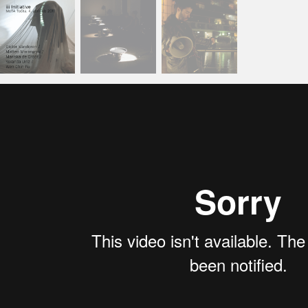
Fragments of Sonica Series IX at MoTA Point
from
MoTA -
Vimeo
.