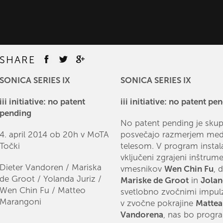
SHARE
SONICA SERIES IX
SONICA SERIES IX
iii initiative: no patent
iii initiative: no patent pe
pending
No patent pending je skup
4. april 2014 ob 20h v MoTA
posvečajo razmerjem med
Točki
telesom. V program instal
vključeni zgrajeni inštrume
Dieter Vandoren / Mariska
vmesnikov
Wen Chin Fu
, 
de Groot / Yolanda Juriz /
Mariske de Groot
in
Jolan
Wen Chin Fu / Matteo
svetlobno zvočnimi impulz
Marangoni
v zvočne pokrajine
Mattea
Vandorena
, nas bo progr