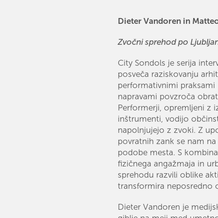
Dieter Vandoren in Matte
Zvočni sprehod po Ljublja
City Sondols je serija inte
posveča raziskovanju arhit
performativnimi praksami
napravami povzroča obrat
Performerji, opremljeni z 
inštrumenti, vodijo občin
napolnjujejo z zvoki. Z up
povratnih zank se nam na 
podobe mesta. S kombinac
fizičnega angažmaja in urb
sprehodu razvili oblike ak
transformira neposredno o
Dieter Vandoren je medijsk
giblje na meji med umetnos