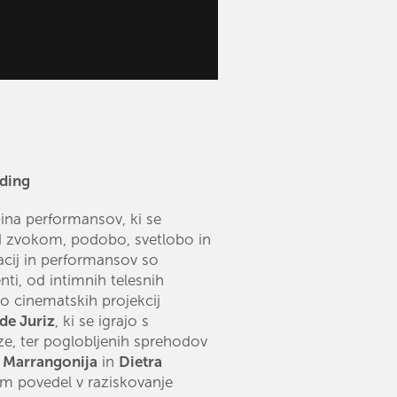
nding
ina performansov, ki se
 zvokom, podobo, svetlobo in
acij in performansov so
nti, od intimnih telesnih
do cinematskih projekcij
de Juriz
, ki se igrajo s
e, ter poglobljenih sprehodov
 Marrangonija
in
Dietra
am povedel v raziskovanje