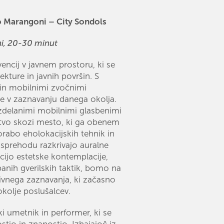
o Marangoni – City Sondols
ni, 20-30 minut
rvencij v javnem prostoru, ki se
ekture in javnih površin. S
 in mobilnimi zvočnimi
e v zaznavanju danega okolja.
izdelanimi mobilnimi glasbenimi
stvo skozi mesto, ki ga obenem
orabo eholokacijskih tehnik in
sprehodu razkrivajo auralne
ijo estetske kontemplacije,
anih gverilskih taktik, bomo na
tivnega zaznavanja, ki začasno
kolje poslušalcev.
i umetnik in performer, ki se
tjo in znanostjo. Izhajajoč iz