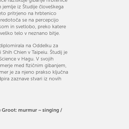
 jemlje iz Študije človeškega
to pritrjeno na hrbtenico
redotoča se na percepcijo
om in svetlobo, preko katere
veško telo v neznano bitje.
diplomirala na Oddelku za
 Shih Chien v Taipeiu. Študij je
tScience v Hagu. V svojih
zmerje med fizičnim gibanjem,
mer je za njeno prakso ključna
pira zaznave stvari iz novih
e Groot: murmur ~ singing /