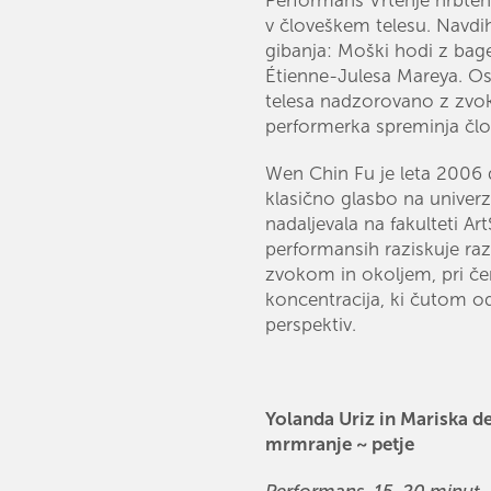
v človeškem telesu. Navdih
gibanja: Moški hodi z bage
Étienne-Julesa Mareya. Os
telesa nadzorovano z zvok
performerka spreminja člo
Wen Chin Fu je leta 2006 
klasično glasbo na univerzi
nadaljevala na fakulteti Ar
performansih raziskuje ra
zvokom in okoljem, pri če
koncentracija, ki čutom od
perspektiv.
Yolanda Uriz in Mariska d
mrmranje ~ petje
Performans, 15-20 minut