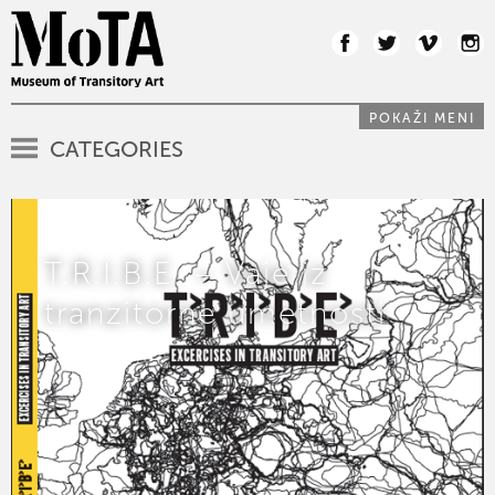
POKAŽI MENI
CATEGORIES
T.R.I.B.E. – Vaje iz
tranzitorne umetnosti