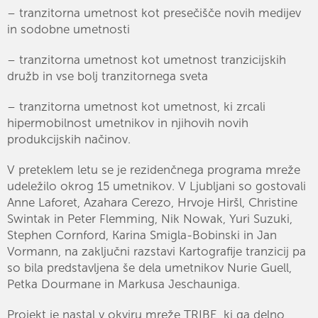
– tranzitorna umetnost kot presečišče novih medijev
in sodobne umetnosti
– tranzitorna umetnost kot umetnost tranzicijskih
družb in vse bolj tranzitornega sveta
– tranzitorna umetnost kot umetnost, ki zrcali
hipermobilnost umetnikov in njihovih novih
produkcijskih načinov.
V preteklem letu se je rezidenčnega programa mreže
udeležilo okrog 15 umetnikov. V Ljubljani so gostovali
Anne Laforet, Azahara Cerezo, Hrvoje Hiršl, Christine
Swintak in Peter Flemming, Nik Nowak, Yuri Suzuki,
Stephen Cornford, Karina Smigla-Bobinski in Jan
Vormann, na zaključni razstavi Kartografije tranzicij pa
so bila predstavljena še dela umetnikov Nurie Guell,
Petka Dourmane in Markusa Jeschauniga.
Projekt je nastal v okviru mreže TRIBE, ki ga delno