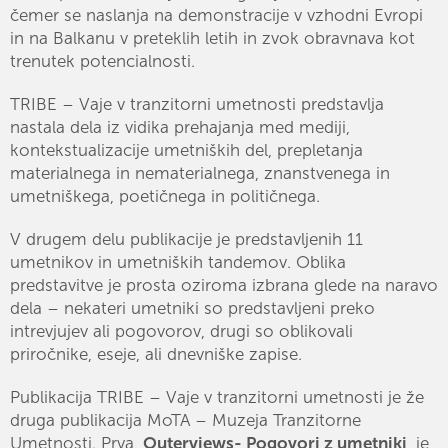
čemer se naslanja na demonstracije v vzhodni Evropi
in na Balkanu v preteklih letih in zvok obravnava kot
trenutek potencialnosti.
TRIBE – Vaje v tranzitorni umetnosti predstavlja
nastala dela iz vidika prehajanja med mediji,
kontekstualizacije umetniških del, prepletanja
materialnega in nematerialnega, znanstvenega in
umetniškega, poetičnega in političnega.
V drugem delu publikacije je predstavljenih 11
umetnikov in umetniških tandemov. Oblika
predstavitve je prosta oziroma izbrana glede na naravo
dela – nekateri umetniki so predstavljeni preko
intrevjujev ali pogovorov, drugi so oblikovali
priročnike, eseje, ali dnevniške zapise.
Publikacija TRIBE – Vaje v tranzitorni umetnosti je že
druga publikacija MoTA – Muzeja Tranzitorne
Umetnosti. Prva,
Outerviews- Pogovori z umetniki
, je