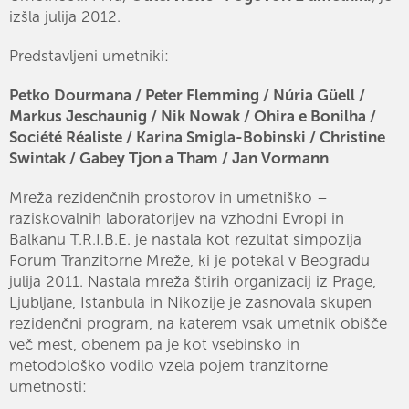
izšla julija 2012.
Predstavljeni umetniki:
Petko Dourmana / Peter Flemming / Núria Güell /
Markus Jeschaunig / Nik Nowak / Ohira e Bonilha /
Société Réaliste / Karina Smigla-Bobinski / Christine
Swintak / Gabey Tjon a Tham / Jan Vormann
Mreža rezidenčnih prostorov in umetniško –
raziskovalnih laboratorijev na vzhodni Evropi in
Balkanu T.R.I.B.E. je nastala kot rezultat simpozija
Forum Tranzitorne Mreže, ki je potekal v Beogradu
julija 2011. Nastala mreža štirih organizacij iz Prage,
Ljubljane, Istanbula in Nikozije je zasnovala skupen
rezidenčni program, na katerem vsak umetnik obišče
več mest, obenem pa je kot vsebinsko in
metodološko vodilo vzela pojem tranzitorne
umetnosti: