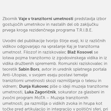
Zbornik
Vaje v tranzitorni umetnosti
predstavlja izbor
gostujočih umetnikov in nastalih del ob zaključku
prvega kroga rezidenčnega programa T.R.I.B.E.
Uvodni del publikacije tvorijo štirje eseji, ki iz različnih
vidikov odgovarjajo na vprašanje Kaj je tranzitorna
umetnost. Filozof in raziskovalec
Blaž Kosovel
se
loteva pojma tranzitorno iz zgodovinskega vidika in iz
vidika družbenih sprememb. Romunski raziskovalec in
teoretik
Sabin Bors
, avtor in urednik spletnega portala
Anti-Utopias, v svojem eseju postavi temelje
tranizitorni umetnosti skozi razmišljanja o telesu in
vidnem;
Dunja Kukovec
piše o ideji muzeja tranzitorne
umetnosti,
Luka Zagoričnik
, sokurator za glasbeni in
zvočni program MoTA – Muzeja tranzitornih
umetnosti, pa razmišlja o vidikih zvoka in hrupa kot
točke pred artikulacijo in integracijo v politični sferi, pri