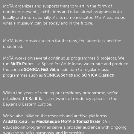
MoTA organizes and supports transitory art in the form of
continuous events, exhibitions and educational programs both
locally and internationally. As its name indicates, MoTA examines
what a museum can be today and in the future.
MoTA is in constant search for the new, the uncertain, and the
undefined.
MoTA works on several continuous programmes & projects. We
run
MoTA Point
– a Space for Art & Ideas, we curate and produce
the annual
SONICA Festival
, in addition to regular music
programmes such as
SONICA Series
and
SONICA Classics
.
Within the years of running our residency programme, we’ve
established
T.R.I.B.E.
– a network of residency spaces in the
Balkans & Eastern Europe.
We’ve also initiated the research and archive platforms
ArtistTalk.eu
and
Mediateque MoTA & Tomaž Brate
. Our
educational programmes serve a broader audience with ongoing
workshops, talks, symposia, and internships.