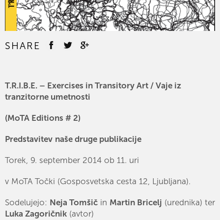
SHARE
T.R.I.B.E. – Exercises in Transitory Art / Vaje iz
tranzitorne umetnosti
(MoTA Editions # 2)
Predstavitev
naše druge publikacije
Torek, 9. september 2014 ob 11. uri
v MoTA Točki (Gosposvetska cesta 12, Ljubljana).
Sodelujejo:
Neja Tomšič
in
Martin Bricelj
(urednika) ter
Luka Zagoričnik
(avtor)