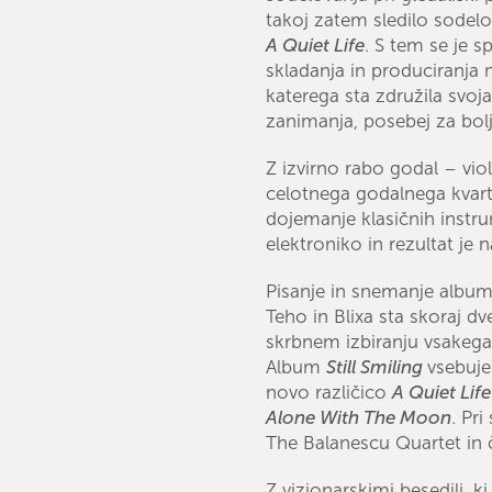
takoj zatem sledilo sodelo
A Quiet Life
. S tem se je 
skladanja in produciranja
katerega sta združila svoj
zanimanja, posebej za bol
Z izvirno rabo godal – violo
celotnega godalnega kvart
dojemanje klasičnih instr
elektroniko in rezultat je 
Pisanje in snemanje albuma
Teho in Blixa sta skoraj dv
skrbnem izbiranju vsakega 
Album
Still Smiling
vsebuje
novo različico
A Quiet Life
Alone With The Moon
. Pr
The Balanescu Quartet in č
Z vizionarskimi besedili, ki