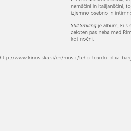
nemščini in italijanščini, 
izjemno osebno in intimno
Still Smiling
je album, ki s
celoten pas neba med Rim
kot nočni.
http://www.kinosiska.si/en/music/teho-teardo-blixa-bar