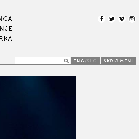
NCA
NJE
IRKA
/
ENG
SLO
SKRIJ MENI