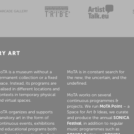
RY ART
oTA is a museum without a
MoTA is in constant search for
ermanent collection or a fixed
the new, the uncertain, and the
pace. Instead, its programs are
undefined.
ealised in different locations and
ontexts in temporary physical
MoTA works on several
nd virtual spaces.
continuous programmes &
projects. We run
MoTA Point
– a
oTA organizes and supports
Space for Art & Ideas, we curate
ransitory art in the form of
and produce the annual
SONICA
ontinuous events, exhibitions
Festival
, in addition to regular
nd educational programs both
music programmes such as