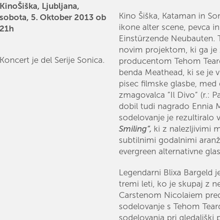
KinoŠiška, Ljubljana,
Kino Šiška, Kataman in So
sobota, 5. Oktober 2013 ob
ikone alter scene, pevca i
21h
Einstürzende Neubauten. T
novim projektom, ki ga je 
Koncert je del Serije Sonica.
producentom Tehom Teard
benda Meathead, ki se je v
pisec filmske glasbe, med 
zmagovalca ”Il Divo” (r.: P
dobil tudi nagrado Ennia 
sodelovanje je rezultiral
Smiling”,
ki z nalezljivimi
subtilnimi godalnimi aranž
evergreen alternativne gla
Legendarni Blixa Bargeld j
tremi leti, ko je skupaj 
Carstenom Nicolaiem pred
sodelovanje s Tehom Teard
sodelovanja pri gledališki 