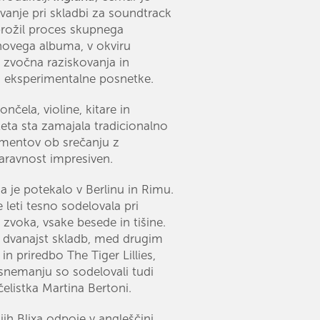
vanje pri skladbi za soundtrack
sprožil proces skupnega
 novega albuma, v okviru
a zvočna raziskovanja in
j eksperimentalne posnetke.
nčela, violine, kitare in
eta sta zamajala tradicionalno
umentov ob srečanju z
naravnost impresiven.
 je potekalo v Berlinu in Rimu.
e leti tesno sodelovala pri
zvoka, vsake besede in tišine.
 dvanajst skladb, med drugim
in priredbo The Tiger Lillies,
i snemanju so sodelovali tudi
elistka Martina Bertoni.
 jih Blixa odpoje v angleščini,