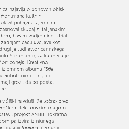
nica najavljajo ponoven obisk
n frontmana kultnih
okrat prihaja z izjemnim
zasnoval skupaj z italijanskim
om, bivšim vodjem industrial
 zadnjem času uveljavil kot
drugi je tudi avtor cannskega
aolo Sorrentino), za katerega je
Morriconeja. Kreativno
o v izjemnem albumu
”Still
 melanholičnimi songi in
maji grozi, da bo postal
sbe.
e v Šiški navdušil že točno pred
z nemškim elektronskim magom
stavil projekt ANBB. Tokratno
om pa izvira iz njunega
produkciji
Ingiuria
, čemur je