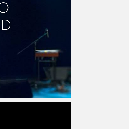
DO
LD