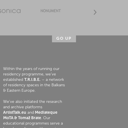
GO UP
Within the years of running our
residency programme, we’ve
established
T.R.I.B.E.
– a network
of residency spaces in the Balkans
& Eastern Europe.
We’ve also initiated the research
and archive platforms
ArtistTalk.eu
and
Mediateque
MoTA & Tomaž Brate
. Our
educational programmes serve a