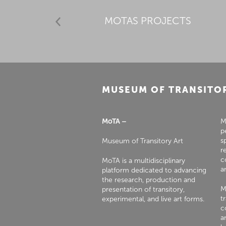
MOTAS PROJECTS
MUSEUM OF TRANSITO
MoTA –
M
p
s
Museum of Transitory Art
r
c
MoTA is a multidisciplinary
a
platform dedicated to advancing
the research, production and
M
presentation of transitory,
t
experimental, and live art forms.
c
a