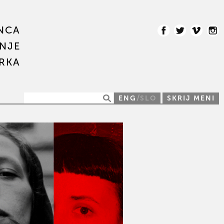
NCA
NJE
IRKA
/
ENG
SLO
SKRIJ MENI