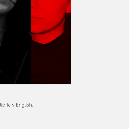
9
ljo le v
English
.