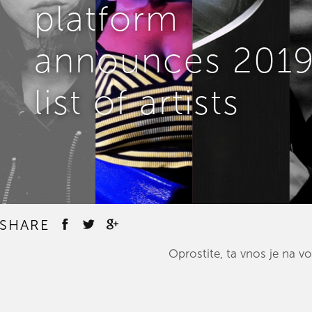
platform
announces 201
list of artists
SHARE
Oprostite, ta vnos je na vo